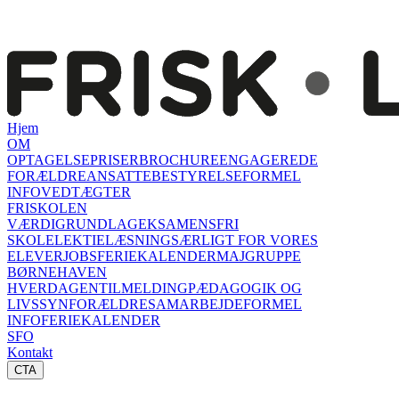
Hjem
OM
OPTAGELSE
PRISER
BROCHURE
ENGAGEREDE
FORÆLDRE
ANSATTE
BESTYRELSE
FORMEL
INFO
VEDTÆGTER
FRISKOLEN
VÆRDIGRUNDLAG
EKSAMENSFRI
SKOLE
LEKTIELÆSNING
SÆRLIGT FOR VORES
ELEVER
JOBS
FERIEKALENDER
MAJGRUPPE
BØRNEHAVEN
HVERDAGEN
TILMELDING
PÆDAGOGIK OG
LIVSSYN
FORÆLDRESAMARBEJDE
FORMEL
INFO
FERIEKALENDER
SFO
Kontakt
CTA