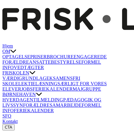
Hjem
OM
OPTAGELSE
PRISER
BROCHURE
ENGAGEREDE
FORÆLDRE
ANSATTE
BESTYRELSE
FORMEL
INFO
VEDTÆGTER
FRISKOLEN
VÆRDIGRUNDLAG
EKSAMENSFRI
SKOLE
LEKTIELÆSNING
SÆRLIGT FOR VORES
ELEVER
JOBS
FERIEKALENDER
MAJGRUPPE
BØRNEHAVEN
HVERDAGEN
TILMELDING
PÆDAGOGIK OG
LIVSSYN
FORÆLDRESAMARBEJDE
FORMEL
INFO
FERIEKALENDER
SFO
Kontakt
CTA