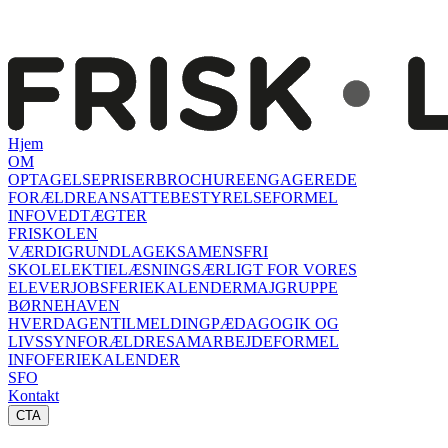
Hjem
OM
OPTAGELSE
PRISER
BROCHURE
ENGAGEREDE
FORÆLDRE
ANSATTE
BESTYRELSE
FORMEL
INFO
VEDTÆGTER
FRISKOLEN
VÆRDIGRUNDLAG
EKSAMENSFRI
SKOLE
LEKTIELÆSNING
SÆRLIGT FOR VORES
ELEVER
JOBS
FERIEKALENDER
MAJGRUPPE
BØRNEHAVEN
HVERDAGEN
TILMELDING
PÆDAGOGIK OG
LIVSSYN
FORÆLDRESAMARBEJDE
FORMEL
INFO
FERIEKALENDER
SFO
Kontakt
CTA