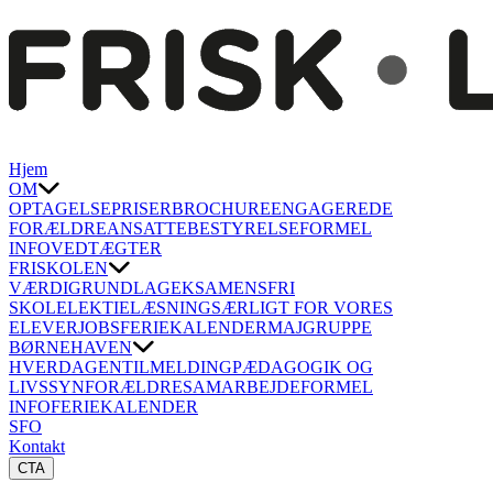
Hjem
OM
OPTAGELSE
PRISER
BROCHURE
ENGAGEREDE
FORÆLDRE
ANSATTE
BESTYRELSE
FORMEL
INFO
VEDTÆGTER
FRISKOLEN
VÆRDIGRUNDLAG
EKSAMENSFRI
SKOLE
LEKTIELÆSNING
SÆRLIGT FOR VORES
ELEVER
JOBS
FERIEKALENDER
MAJGRUPPE
BØRNEHAVEN
HVERDAGEN
TILMELDING
PÆDAGOGIK OG
LIVSSYN
FORÆLDRESAMARBEJDE
FORMEL
INFO
FERIEKALENDER
SFO
Kontakt
CTA