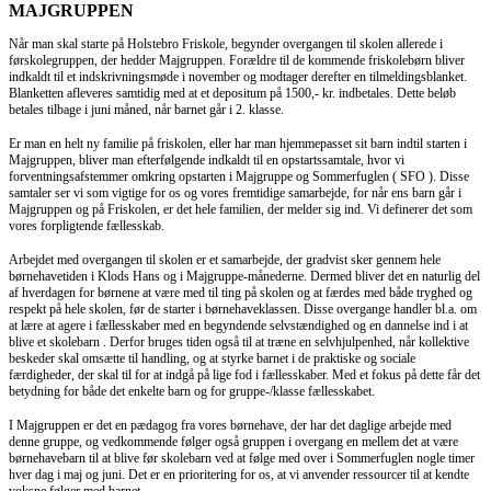
MAJGRUPPEN
Når man skal starte på Holstebro Friskole, begynder overgangen til skolen allerede i
førskolegruppen, der hedder Majgruppen. Forældre til de kommende friskolebørn bliver
indkaldt til et indskrivningsmøde i november og modtager derefter en tilmeldingsblanket.
Blanketten afleveres samtidig med at et depositum på 1500,- kr. indbetales. Dette beløb
betales tilbage i juni måned, når barnet går i 2. klasse.
Er man en helt ny familie på friskolen, eller har man hjemmepasset sit barn indtil starten i
Majgruppen, bliver man efterfølgende indkaldt til en opstartssamtale, hvor vi
forventningsafstemmer omkring opstarten i Majgruppe og Sommerfuglen ( SFO ). Disse
samtaler ser vi som vigtige for os og vores fremtidige samarbejde, for når ens barn går i
Majgruppen og på Friskolen, er det hele familien, der melder sig ind. Vi definerer det som
vores forpligtende fællesskab.
Arbejdet med overgangen til skolen er et samarbejde, der gradvist sker gennem hele
børnehavetiden i Klods Hans og i Majgruppe-månederne. Dermed bliver det en naturlig del
af hverdagen for børnene at være med til ting på skolen og at færdes med både tryghed og
respekt på hele skolen, før de starter i børnehaveklassen. Disse overgange handler bl.a. om
at lære at agere i fællesskaber med en begyndende selvstændighed og en dannelse ind i at
blive et skolebarn . Derfor bruges tiden også til at træne en selvhjulpenhed, når kollektive
beskeder skal omsætte til handling, og at styrke barnet i de praktiske og sociale
færdigheder, der skal til for at indgå på lige fod i fællesskaber. Med et fokus på dette får det
betydning for både det enkelte barn og for gruppe-/klasse fællesskabet.
I Majgruppen er det en pædagog fra vores børnehave, der har det daglige arbejde med
denne gruppe, og vedkommende følger også gruppen i overgang en mellem det at være
børnehavebarn til at blive før skolebarn ved at følge med over i Sommerfuglen nogle timer
hver dag i maj og juni. Det er en prioritering for os, at vi anvender ressourcer til at kendte
voksne følger med barnet.