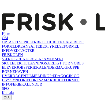
Hjem
OM
OPTAGELSE
PRISER
BROCHURE
ENGAGEREDE
FORÆLDRE
ANSATTE
BESTYRELSE
FORMEL
INFO
VEDTÆGTER
FRISKOLEN
VÆRDIGRUNDLAG
EKSAMENSFRI
SKOLE
LEKTIELÆSNING
SÆRLIGT FOR VORES
ELEVER
JOBS
FERIEKALENDER
MAJGRUPPE
BØRNEHAVEN
HVERDAGEN
TILMELDING
PÆDAGOGIK OG
LIVSSYN
FORÆLDRESAMARBEJDE
FORMEL
INFO
FERIEKALENDER
SFO
Kontakt
CTA