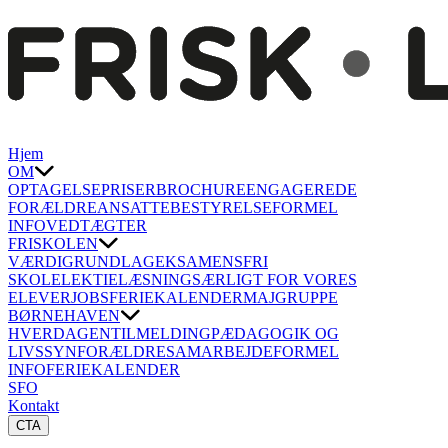
Hjem
OM
OPTAGELSE
PRISER
BROCHURE
ENGAGEREDE
FORÆLDRE
ANSATTE
BESTYRELSE
FORMEL
INFO
VEDTÆGTER
FRISKOLEN
VÆRDIGRUNDLAG
EKSAMENSFRI
SKOLE
LEKTIELÆSNING
SÆRLIGT FOR VORES
ELEVER
JOBS
FERIEKALENDER
MAJGRUPPE
BØRNEHAVEN
HVERDAGEN
TILMELDING
PÆDAGOGIK OG
LIVSSYN
FORÆLDRESAMARBEJDE
FORMEL
INFO
FERIEKALENDER
SFO
Kontakt
CTA